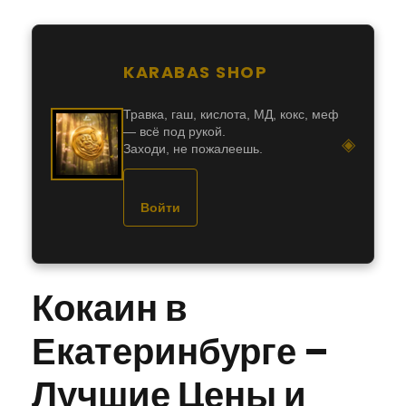
KARABAS SHOP
Травка, гаш, кислота, МД, кокс, меф
— всё под рукой.
◈
Заходи, не пожалеешь.
Войти
Кокаин в
Екатеринбурге –
Лучшие Цены и